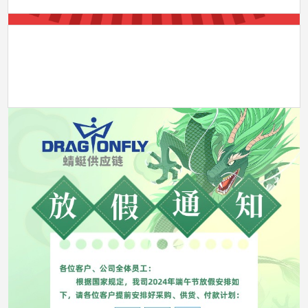
快
假
乐
通
知
春节快乐
春
节
05-24
2024
快
乐