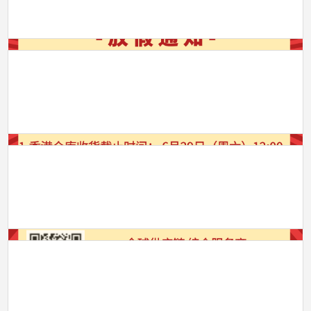
年
区
端
成
午
立
节
纪
放
念
2024年五一劳动节 佛诞放假通知
假
日
2024
通
放
年
知
假
五
通
一
知
劳
动
2024年清明节 复活节放假通知
节
2024
佛
年
诞
清
放
明
假
节
通
&
知
元宵节快乐
复
元
活
宵
节
节
放